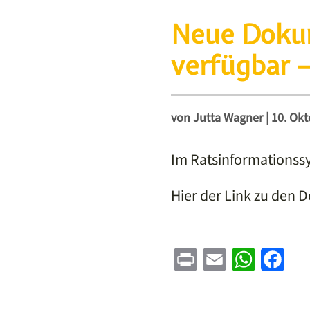
Neue Dokum
verfügbar –
von
Jutta Wagner
|
10. Okt
Im Ratsinformationssy
Hier der Link zu den
Print
Email
WhatsApp
Face