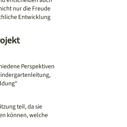
nicht nur die Freude
chliche Entwicklung
rojekt
chiedene Perspektiven
Kindergartenleitung,
ildung“
ung teil, da sie
zen können, welche