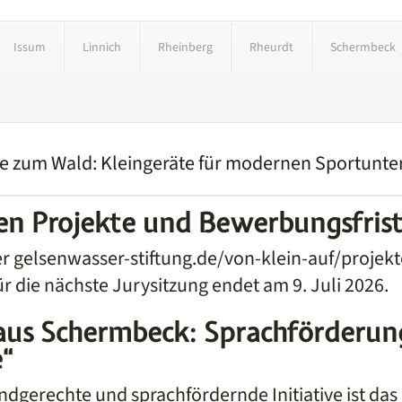
Issum
Linnich
Rheinberg
Rheurdt
Schermbeck
e zum Wald: Kleingeräte für modernen Sportunterr
ten Projekte und Bewerbungsfris
er gelsenwasser-stiftung.de/von-klein-auf/projekt
r die nächste Jurysitzung endet am 9. Juli 2026.
 aus Schermbeck: Sprachförderun
“
kindgerechte und sprachfördernde Initiative ist das