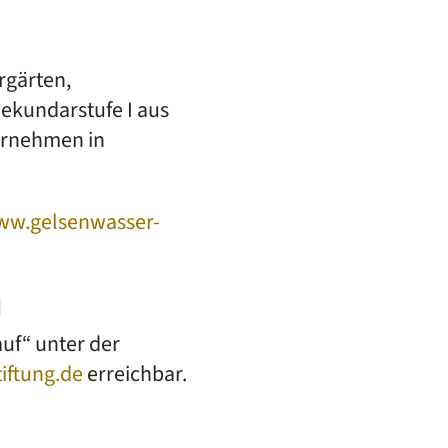
rgärten,
ekundarstufe I aus
ernehmen in
w.gelsenwasser-
g
auf“ unter der
iftung.de
erreichbar.