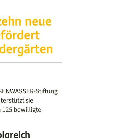
rzehn neue
fördert
ndergärten
ELSENWASSER-Stiftung
erstützt sie
 125 bewilligte
olgreich