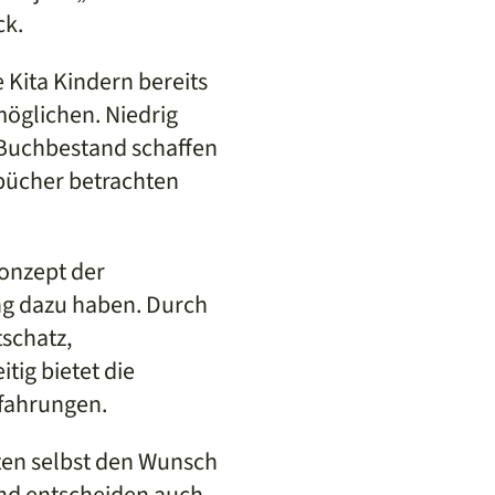
ck.
 Kita Kindern bereits
möglichen. Niedrig
r Buchbestand schaffen
rbücher betrachten
Konzept der
ng dazu haben. Durch
schatz,
tig bietet die
fahrungen.
rten selbst den Wunsch
nd entscheiden auch