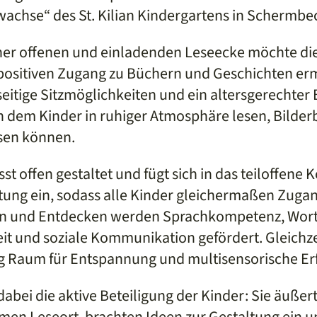
 wachse“ des St. Kilian Kindergartens in Schermbe
iner offenen und einladenden Leseecke möchte die
 positiven Zugang zu Büchern und Geschichten er
lseitige Sitzmöglichkeiten und ein altersgerechte
an dem Kinder in ruhiger Atmosphäre lesen, Bilde
ssen können.
st offen gestaltet und fügt sich in das teiloffene 
tung ein, sodass alle Kinder gleichermaßen Zuga
n und Entdecken werden Sprachkompetenz, Wort
it und soziale Kommunikation gefördert. Gleichzei
 Raum für Entspannung und multisensorische Er
dabei die aktive Beteiligung der Kinder: Sie äuße
en Leseort, brachten Ideen zur Gestaltung ein u