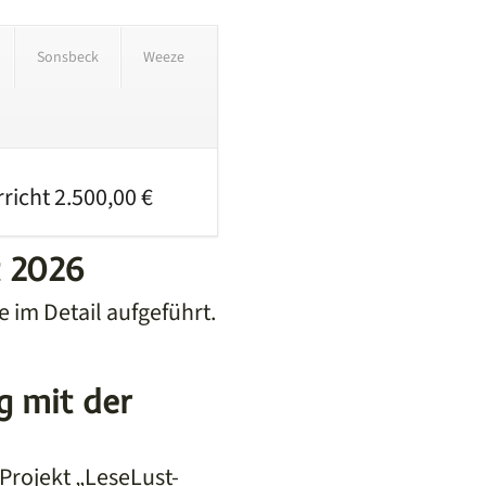
Sonsbeck
Weeze
icht 2.500,00 €
t 2026
e im Detail aufgeführt.
g mit der
 Projekt „LeseLust-