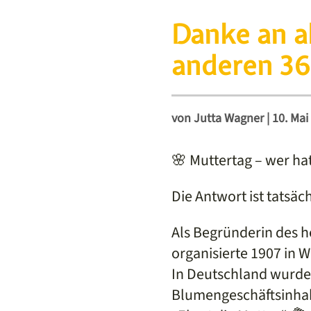
Danke an a
anderen 36
von
Jutta Wagner
|
10. Mai
🌸 Muttertag – wer ha
Die Antwort ist tatsäc
Als Begründerin des he
organisierte 1907 in W
In Deutschland wurde
Blumengeschäftsinhab