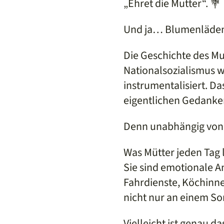
„Ehret die Mutter“. 💐
Und ja… Blumenläden h
Die Geschichte des Mut
Nationalsozialismus w
instrumentalisiert. Da
eigentlichen Gedanken
Denn unabhängig von W
Was Mütter jeden Tag l
Sie sind emotionale A
Fahrdienste, Köchinne
nicht nur an einem So
Vielleicht ist genau d