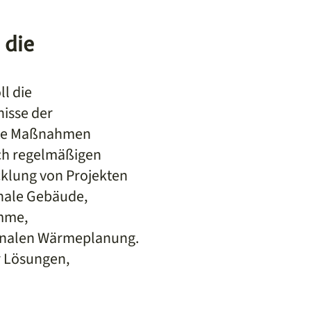
 die
l die
isse der
ete Maßnahmen
ch regelmäßigen
klung von Projekten
nale Gebäude,
amme,
unalen Wärmeplanung.
r Lösungen,