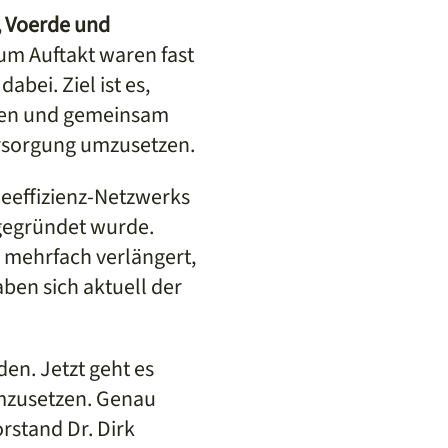
, Voerde und
m Auftakt waren fast
bei. Ziel ist es,
uen und gemeinsam
ersorgung umzusetzen.
eeffizienz-Netzwerks
gegründet wurde.
 mehrfach verlängert,
en sich aktuell der
n. Jetzt geht es
mzusetzen. Genau
rstand Dr. Dirk