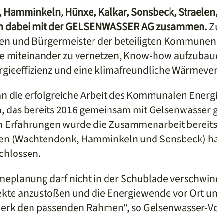
Hamminkeln, Hünxe, Kalkar, Sonsbeck, Straelen
n dabei mit der GELSENWASSER AG zusammen.
Zu
en und Bürgermeister der beteiligten Kommunen da
e miteinander zu vernetzen, Know-how aufzuba
ergieeffizienz und eine klimafreundliche Wärmev
n die erfolgreiche Arbeit des Kommunalen Energi
n, das bereits 2016 gemeinsam mit Gelsenwasser 
en Erfahrungen wurde die Zusammenarbeit bereits
n (Wachtendonk, Hamminkeln und Sonsbeck) hab
chlossen.
planung darf nicht in der Schublade verschwinde
ekte anzustoßen und die Energiewende vor Ort u
werk den passenden Rahmen“, so Gelsenwasser-Vo