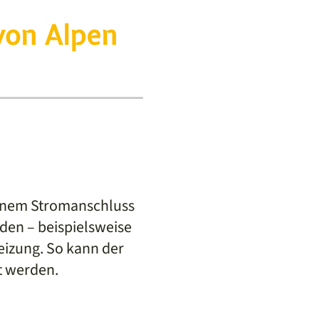
 von Alpen
 einem Stromanschluss
en – beispielsweise
eizung. So kann der
t werden.