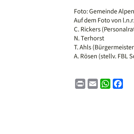
Foto: Gemeinde Alpe
Auf dem Foto von l.n.r.
C. Rickers (Personalra
N. Terhorst
T. Ahls (Bürgermeister
A. Rösen (stellv. FBL S
Print
Email
WhatsApp
Face