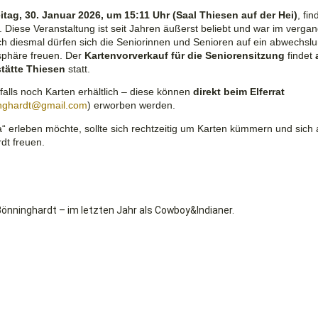
itag, 30. Januar 2026, um 15:11 Uhr
(Saal Thiesen auf der Hei)
, fi
. Diese Veranstaltung ist seit Jahren äußerst beliebt und war im verg
ch diesmal dürfen sich die Seniorinnen und Senioren auf ein abwechslu
sphäre freuen. Der
Kartenvorverkauf für die Seniorensitzung
findet
tätte Thiesen
statt.
alls
noch Karten erhältlich – diese können
direkt beim Elferrat
inghardt@gmail.com
)
erworben werden.
 erleben möchte, sollte sich rechtzeitig um Karten kümmern und sich a
dt freuen.
 Bönninghardt – im letzten Jahr als Cowboy&Indianer.
book