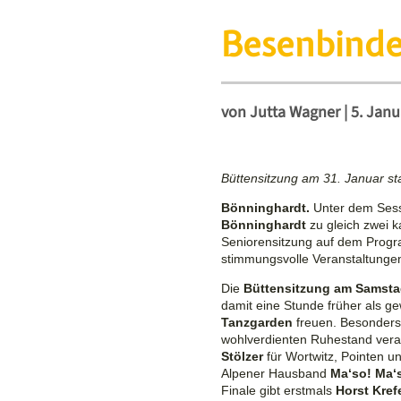
Besenbinder
von
Jutta Wagner
|
5. Janu
Büttensitzung am 31. Januar sta
Bönninghardt.
Unter dem Ses
Bönninghardt
zu gleich zwei k
Seniorensitzung auf dem Pro
stimmungsvolle Veranstaltunge
Die
Büttensitzung am Samsta
damit eine Stunde früher als g
Tanzgarden
freuen. Besonders
wohlverdienten Ruhestand vera
Stölzer
für Wortwitz, Pointen u
Alpener
Hausband
Ma‘so! Ma‘
Finale gibt erstmals
Horst Kref