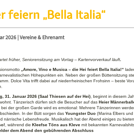
 feiern „Bella Italia“
ar 2026
|
Vereine & Ehrenamt
rtet früher, Seniorensitzung am Vortag – Kartenvorverkauf läuft
.
sionsmotto
„Amore, Vino e Musica – die Hei feiert Bella Italia!“
lade
arnevalistischen Höhepunkten ein. Neben der großen Büttensitzung ste
gramm.
Do
l
ce Vita
trifft dabei auf
nieder
rheinischen Frohsinn – beste Vor
n.
g, 31. Januar 2026
(Saal Thiesen auf der Hei)
, beginnt in diesem Ja
ewohnt. Tänzerisch dürfen sich die Besucher auf das
Heier Männerball
 bei der großen Garde wird es emotional: Mehrere Tänzerinnen werde
bschieden. In der Bütt sorgen das
Youngster Duo
(Marina Elbers und
nd närrische Lebensfreude. Musikalisch
hat der Abend einiges zu bieten:
so!
, während die
Kleefse Töns aus Kleve
mit bekannten Karnevalshit
elder
dem Abend den gebührenden Abschluss