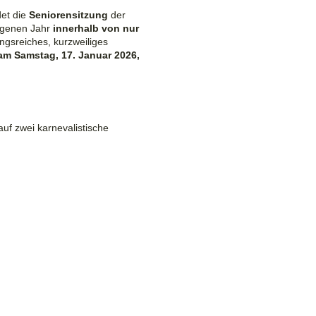
ndet die
Seniorensitzung
der
angenen Jahr
innerhalb
von
nur
ngsreiches, kurzweiliges
am Samstag, 17. Januar 2026,
uf zwei karnevalistische