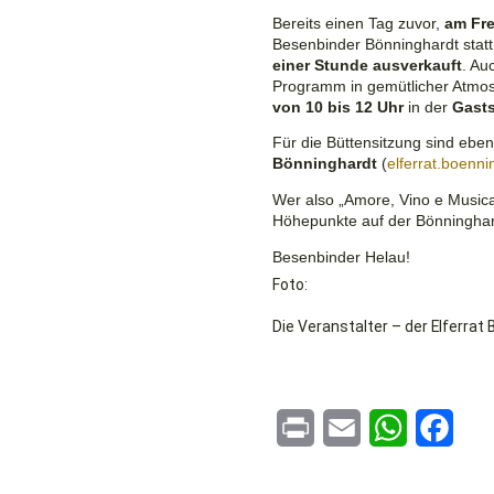
Bereits einen Tag zuvor,
am Fre
Besenbinder Bönninghardt statt
einer Stunde ausverkauft
. Au
Programm in gemütlicher Atmo
von 10 bis 12 Uhr
in der
Gasts
Für die Büttensitzung sind
ebenf
Bönninghardt
(
elferrat.boenn
Wer also „Amore, Vino e Musica“
Höhepunkte auf der Bönninghar
Besenbinder Helau!
Foto:
Die Veranstalter – der Elferrat
Print
Email
WhatsApp
Face