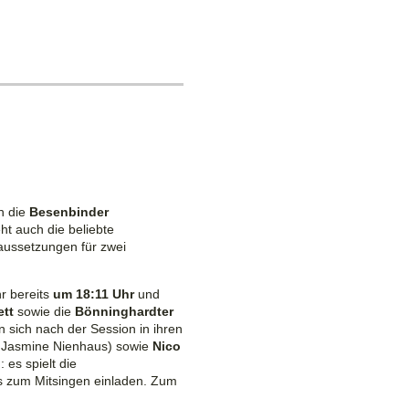
n die
Besenbinder
ht auch die beliebte
aussetzungen für zwei
hr bereits
um 18:11 Uhr
und
ett
sowie die
Bönninghardter
n sich
nach
der Session in ihren
 Jasmine Nienhaus) sowie
Nico
 es spielt die
s zum Mitsingen einladen.
Zum