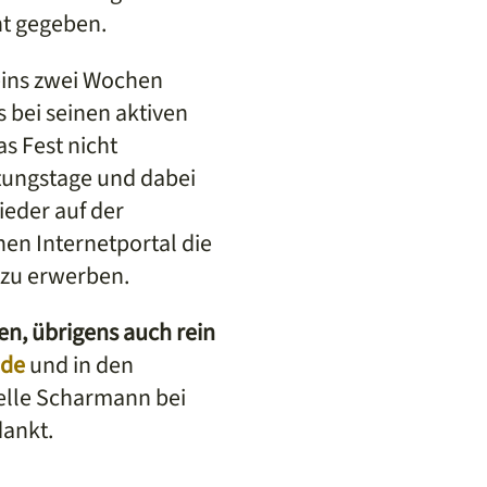
nt gegeben.
eins zwei Wochen
s bei seinen aktiven
s Fest nicht
ltungstage und dabei
ieder auf der
en Internetportal die
 zu erwerben.
en, übrigens auch rein
.de
und in den
telle Scharmann bei
dankt.