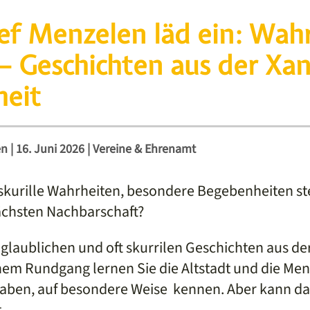
ef Menzelen läd ein: Wah
– Geschichten aus der Xa
eit
en
|
16. Juni 2026
|
Vereine & Ehrenamt
kurille Wahrheiten, besondere Begebenheiten st
ächsten Nachbarschaft?
nglaublichen und oft skurrilen Geschichten aus de
nem Rundgang lernen Sie die Altstadt und die Mens
aben, auf besondere Weise kennen. Aber kann das
.