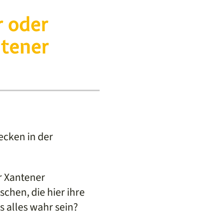
r oder
ntener
ecken in der
r Xantener
chen, die hier ihre
 alles wahr sein?