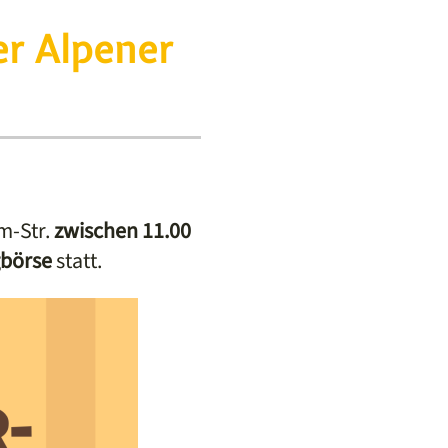
er Alpener
m-Str.
zwischen 11.00
gbörse
statt.