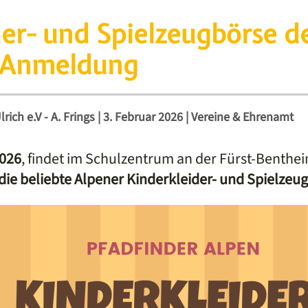
er- und Spielzeugbörse d
 Anmeldung
ich e.V - A. Frings
|
3. Februar 2026
|
Vereine & Ehrenamt
2026
, findet im Schulzentrum an der Fürst-Benthei
die beliebte Alpener Kinderkleider- und Spielzeu