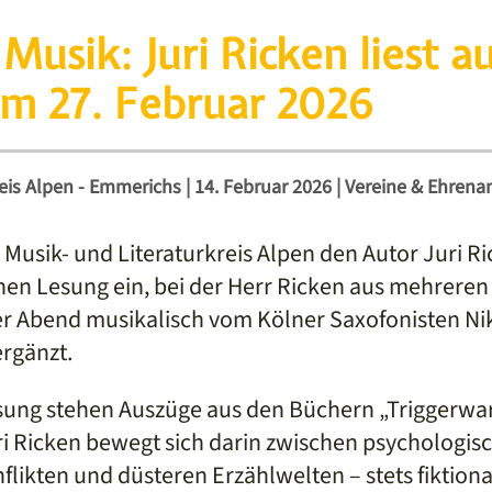
Musik: Juri Ricken liest a
m 27. Februar 2026
reis Alpen - Emmerichs
|
14. Februar 2026
|
Vereine & Ehrena
Musik- und Literaturkreis Alpen den Autor Juri Ri
chen Lesung ein, bei der Herr Ricken aus mehreren
der Abend musikalisch vom Kölner Saxofonisten Nik
rgänzt.
sung stehen Auszüge aus den Büchern „Triggerwa
uri Ricken bewegt sich darin zwischen psychologisc
flikten und düsteren Erzählwelten – stets fiktional