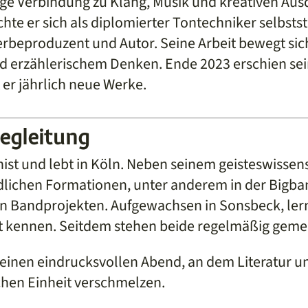
nge Verbindung zu Klang, Musik und kreativen Au
hte er sich als diplomierter Tontechniker selbsts
erbeproduzent und Autor. Seine Arbeit bewegt sich
d erzählerischem Denken. Ende 2023 erschien sei
 er jährlich neue Werke.
Begleitung
onist und lebt in Köln. Neben seinem geisteswisse
edlichen Formationen, unter anderem in der Bigban
en Bandprojekten. Aufgewachsen in Sonsbeck, lern
t kennen. Seitdem stehen beide regelmäßig geme
 einen eindrucksvollen Abend, an dem Literatur u
chen Einheit verschmelzen.