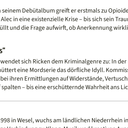
 seinem Debütalbum greift er erstmals zu Opioiden
 Alec in eine existenzielle Krise – bis sich sein T
llt und die Frage aufwirft, ob Anerkennung wirkli
s“
s“ wendet sich Ricken dem Kriminalgenre zu: In de
ttert eine Mordserie das dörfliche Idyll. Kommi
 bei ihren Ermittlungen auf Widerstände, Vertus
f spalten – bis eine erschütternde Wahrheit ans L
1998 in Wesel, wuchs am ländlichen Niederrhein in